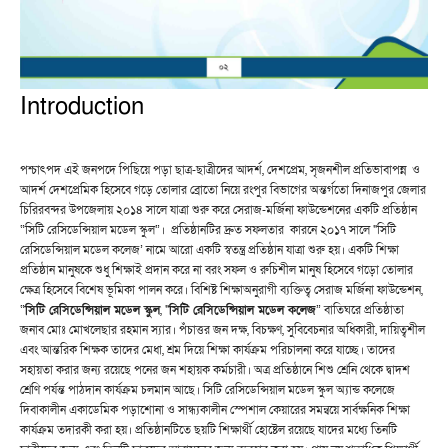
Introduction
পশ্চাৎপদ এই জনপদে পিছিয়ে পড়া ছাত্র-ছাত্রীদের আদর্শ, দেশপ্রেম, সৃজনশীল প্রতিভাবাপন্ন ও
আদর্শ দেশপ্রেমিক হিসেবে গড়ে তোলার ব্রোতো নিয়ে রংপুর বিভাগের অন্তর্গতো দিনাজপুর জেলার
চিরিরবন্দর উপজেলায় ২০১৪ সালে যাত্রা শুরু করে সেরাজ-মর্জিনা ফাউন্ডেশনের একটি প্রতিষ্ঠান
“সিটি রেসিডেন্সিয়াল মডেল স্কুল”। প্রতিষ্ঠানটির দ্রুত সফলতার কারনে ২০১৭ সালে "সিটি
রেসিডেন্সিয়াল মডেল কলেজ’ নামে আরো একটি স্বতন্ত্র প্রতিষ্ঠান যাত্রা শুরু হয়। একটি শিক্ষা
প্রতিষ্ঠান মানুষকে শুধু শিক্ষাই প্রদান করে না বরং সফল ও রুচিশীল মানুষ হিসেবে গড়ো তোলার
ক্ষেত্র হিসেবে বিশেষ ভূমিকা পালন করে। বিশিষ্ট শিক্ষাঅনুরাগী ব্যক্তিত্ব সেরাজ মর্জিনা ফাউন্ডেশন,
“
সিটি রেসিডেন্সিয়াল মডেল স্কুল
, "
সিটি রেসিডেন্সিয়াল মডেল কলেজ
” বাতিঘরে প্রতিষ্ঠাতা
জনাব মোঃ মোখলেছার রহমান স্যার। পঁচাত্তর জন দক্ষ, বিচক্ষণ, সুবিবেচনার অধিকারী, দায়িত্বশীল
এবং আন্তরিক শিক্ষক তাদের মেধা, শ্রম দিয়ে শিক্ষা কার্যক্রম পরিচালনা করে যাচ্ছে। তাদের
সহায়তা করার জন্য রয়েছে পনের জন শহায়ক কর্মচারী। অত্র প্রতিষ্ঠানে শিশু শ্রেনি থেকে দ্বাদশ
শ্রেণি পর্যন্ত পাঠদান কার্যক্রম চলমান আছে। সিটি রেসিডেন্সিয়াল মডেল স্কুল অ্যান্ড কলেজে
দিবাকালীন একাডেমিক পড়াশোনা ও সান্ধ্যকালীন স্পেশাল কেয়ারের সমন্বয়ে সার্বক্ষনিক শিক্ষা
কার্যক্রম তদারকী করা হয়। প্রতিষ্ঠানটিতে ছয়টি শিক্ষার্থী হোষ্টেল রয়েছে যাদের মধ্যে তিনটি